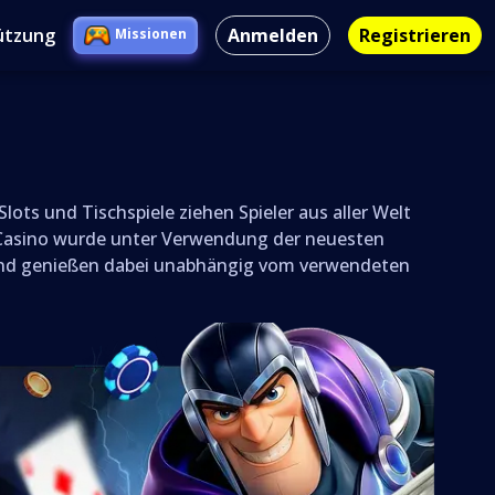
ützung
Anmelden
Registrieren
Missionen
lots und Tischspiele ziehen Spieler aus aller Welt
ts Casino wurde unter Verwendung der neuesten
en und genießen dabei unabhängig vom verwendeten