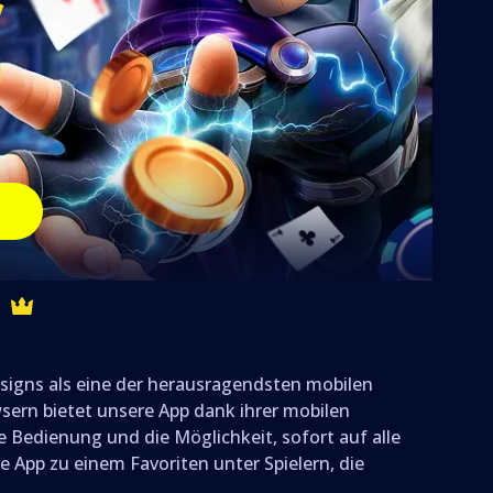
€
esigns als eine der herausragendsten mobilen
ern bietet unsere App dank ihrer mobilen
e Bedienung und die Möglichkeit, sofort auf alle
App zu einem Favoriten unter Spielern, die