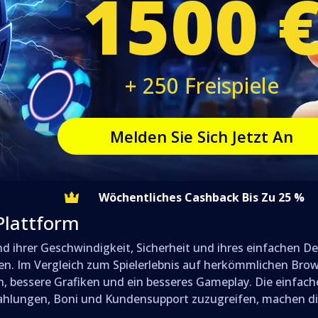
1500 
+ 250 Freispiele
Melden Sie Sich Jetzt An
Wöchentliches Cashback Bis Zu 25 %
Plattform
d ihrer Geschwindigkeit, Sicherheit und ihres einfachen D
. Im Vergleich zum Spielerlebnis auf herkömmlichen Brows
n, bessere Grafiken und ein besseres Gameplay. Die einfach
hlungen, Boni und Kundensupport zuzugreifen, machen die 