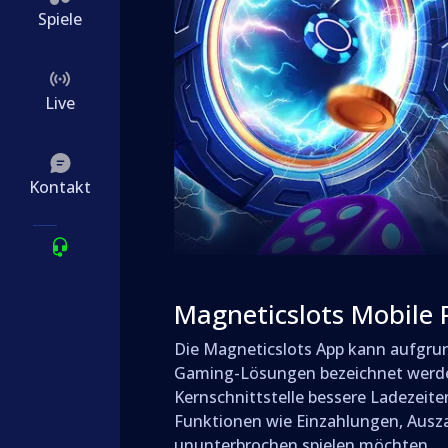
Spiele
Live
Kontakt
Magneticslots Mobile 
Die Magneticslots App kann aufgrun
Gaming-Lösungen bezeichnet werden
Kernschnittstelle bessere Ladezeite
Funktionen wie Einzahlungen, Ausza
ununterbrochen spielen möchten.