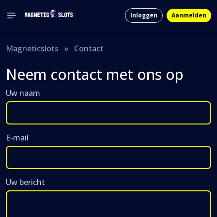
Inloggen
Aanmelden
Magneticslots
»
Contact
Neem contact met ons op
Uw naam
E-mail
Uw bericht